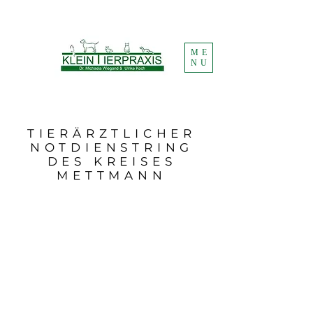
ME
NU
TIERÄRZTLICHER
NOTDIENSTRING
DES KREISES
METTMANN
Der Tierärztliche Notdienstring Kreis
Mettmann übernimmt
die Ersthilfe
für akute Notfälle
bei
Kleintieren ab dem
01.03.2025
.