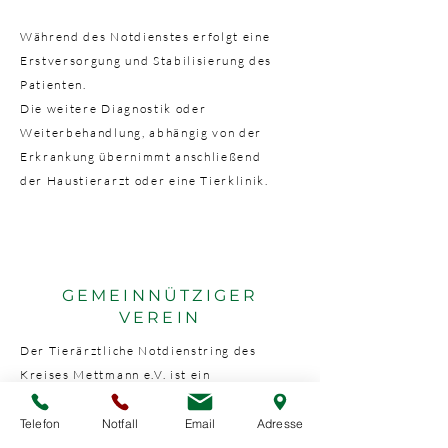
Während des Notdienstes erfolgt eine
Erstversorgung und Stabilisierung des
Patienten.
Die weitere Diagnostik oder
Weiterbehandlung, abhängig von der
Erkrankung übernimmt anschließend
der Haustierarzt oder eine Tierklinik.
GEMEINNÜTZIGER
VEREIN
Der Tierärztliche Notdienstring des
Kreises Mettmann e.V. ist ein
gemeinnütziger Verein, der die
tierärztliche Rufbereitschaft organisiert.
Telefon
Notfall
Email
Adresse
Mit den Gebühren der Anrufe wird die